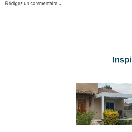
Rédigez un commentaire...
Pose d'une pergola et d'une
Pose de Po
terrasse
enroulable
Insp