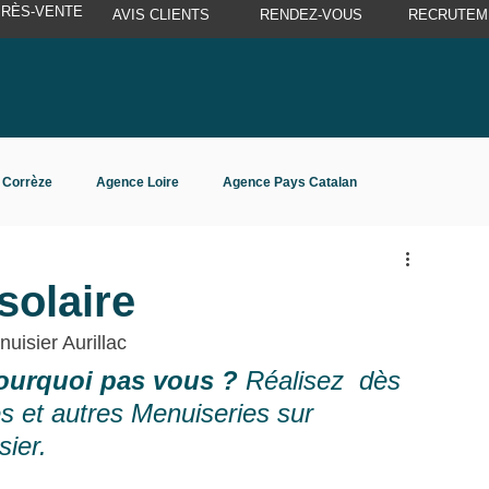
PRÈS-VENTE
AVIS CLIENTS
RENDEZ-VOUS
RECRUTEM
 Corrèze
Agence Loire
Agence Pays Catalan
solaire
uisier Aurillac
pourquoi pas vous ? 
Réalisez  dès 
s et autres Menuiseries sur 
ier.