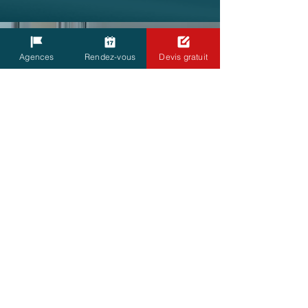
Agences
Rendez-vous
Devis gratuit
DIAGNOSTIC
& DEVIS GRATUIT
Chaque projet menuiserie
est unique, il est important
de définir très précisément
vos attentes, afin d'établir
ensemble votre devis.
PRISE DE COTE
& COMMANDE
Un de nos professionnels
du métrage vient chez vous