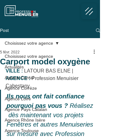
Post
Choisissez votre agence
5 févr. 2022
Choisissez votre agence
Carport model oxygène
Actualités
VILLE :
 LATOUR BAS ELNE | 
Agence Cantal
AGENCE :
 Profession Menuisier 
Cabestany
Agence Corrèze
Ils nous ont fait confiance 
Agence Loire
pourquoi pas vous ? 
Réalisez 
Agence Pays Catalan
 dès maintenant vos projets 
Agence Rhône Isère
Fenêtres et autres Menuiseries 
Agence Toulouse
sur mesure avec Profession 