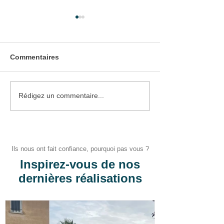
Commentaires
Pose d'un portail et d'un
Pose d'un stor
Rédigez un commentaire...
portillon
manuel
Ils nous ont fait confiance, pourquoi pas vous ?
Inspirez-vous de nos
dernières réalisations