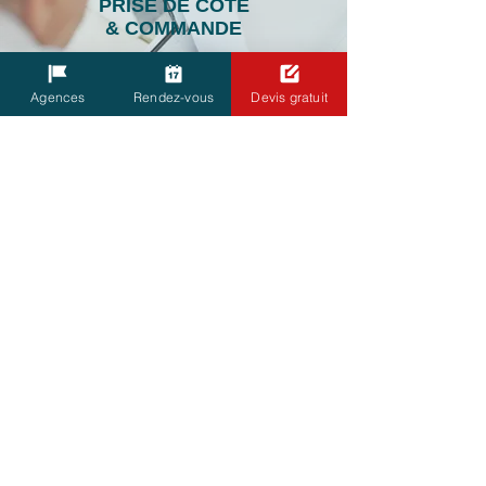
PRISE DE COTE
& COMMANDE
Un de nos professionnels
du métrage vient chez vous
Agences
Rendez-vous
Devis gratuit
pour prendre les côtes
précises. Ces mesures
déterminent votre
commande et la fabrication
sur mesure de vos
menuiseries.
L'ART DE LA POSE
La pose de menuiseries
est une étape essentielle
de votre projet. C'est
pourquoi chez Profession
Menuisier nous tenons à
l'assurer nous même aves
nos équipes de poseurs.