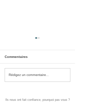
Commentaires
Pose de Portes de
Pose d'une Por
Rédigez un commentaire...
garage enroulables
d'Entrée PVC
Ils nous ont fait confiance, pourquoi pas vous ?