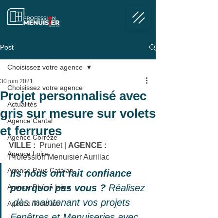
Post
Choisissez votre agence
30 juin 2021
Choisissez votre agence
Projet personnalisé avec
Actualités
gris sur mesure sur volets
Agence Cantal
et ferrures
Agence Corrèze
VILLE :
  Prunet 
| 
AGENCE :
Agence Loire
Profession Menuisier Aurillac
Agence Pays Catalan
Ils nous ont fait confiance 
pourquoi pas vous ?
 Réalisez 
Agence Rhône Isère
 dès maintenant vos projets 
Agence Toulouse
Fenêtres et Menuiseries avec 