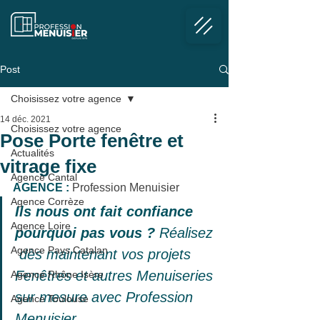
Post
Choisissez votre agence
14 déc. 2021
Choisissez votre agence
Pose Porte fenêtre et
Actualités
vitrage fixe
Agence Cantal
AGENCE :
 Profession Menuisier 
Agence Corrèze
Ils nous ont fait confiance 
Agence Loire
pourquoi pas vous ? 
Réalisez 
Agence Pays Catalan
 dès maintenant vos projets 
Fenêtres et autres Menuiseries 
Agence Rhône Isère
sur mesure avec Profession 
Agence Toulouse
Menuisier.