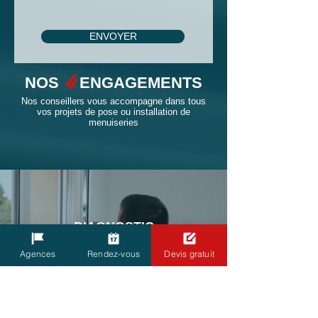
ENVOYER
4
NOS
ENGAGEMENTS
Nos conseillers vous accompagne dans tous
vos projets de pose ou installation de
menuiseries
DIAGNOSTIC
& DEVIS GRATUIT
Agences
Rendez-vous
Devis gratuit
Chaque projet menuiserie
est unique, il est important
de définir très précisément
vos attentes, afin d'établir