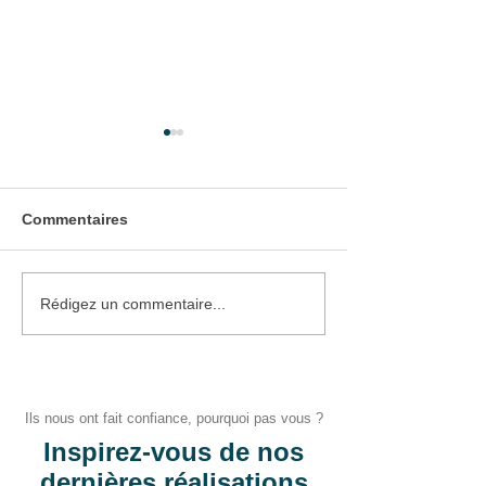
Commentaires
Pose de Volets Battants
Pose d'une Por
Rédigez un commentaire...
Bois
d'entrée
Ils nous ont fait confiance, pourquoi pas vous ?
Inspirez-vous de nos
dernières réalisations