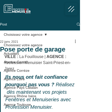
Post
Choisissez votre agence
22 janv. 2021
Choisissez votre agence
Pose porte de garage
Actualités
VILLE :
 La Fouillouse
 | 
AGENCE :
Agence Cantal
Profession Menuisier Saint-Priest-en-
Jarez
Agence Corrèze
Ils nous ont fait confiance 
Agence Loire
pourquoi pas vous ?
 Réalisez 
Agence Pays Catalan
 dès maintenant vos projets 
Agence Rhône Isère
Fenêtres et Menuiseries avec 
Agence Toulouse
Profession Menuisier.