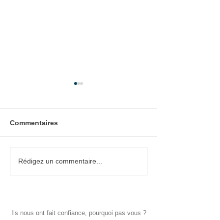
Commentaires
Pose d'une Porte
Pose d'une Por
Rédigez un commentaire...
d'Entrée
Garage
Ils nous ont fait confiance, pourquoi pas vous ?