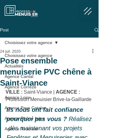
Post
Choisissez votre agence
24 juil. 2020
Choisissez votre agence
Pose ensemble
Actualités
menuiserie PVC chêne à
Agence Cantal
Saint-Viance
Agence Corrèze
VILLE :
 Saint-Viance
 | 
AGENCE :
Agence Loire
Profession Menuisier Brive-la-Gaillarde
Agence Pays Catalan
Ils nous ont fait confiance 
pourquoi pas vous ?
 Réalisez 
Agence Rhône Isère
 dès maintenant vos projets 
Agence Toulouse
Fenêtres et Menuiseries avec 