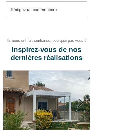
Pose de Portes de
Pose d'une Por
Rédigez un commentaire...
garage enroulables
d'Entrée PVC
Ils nous ont fait confiance, pourquoi pas vous ?
Inspirez-vous de nos
dernières réalisations