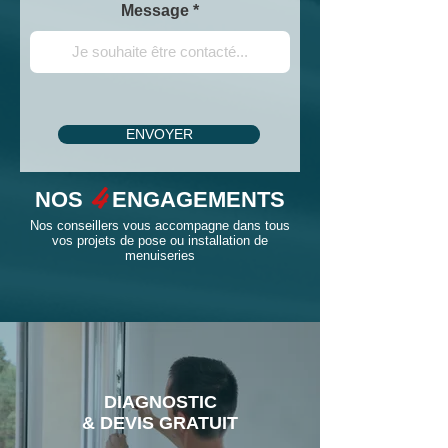
Message
ENVOYER
4
NOS
ENGAGEMENTS
Nos conseillers vous accompagne dans tous
vos projets de pose ou installation de
menuiseries
DIAGNOSTIC
& DEVIS GRATUIT