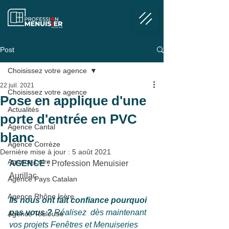
Post
Choisissez votre agence
22 juil. 2021
Choisissez votre agence
Pose en applique d'une
Actualités
porte d'entrée en PVC
Agence Cantal
blanc
Agence Corrèze
Dernière mise à jour :
5 août 2021
Agence Loire
AGENCE :
 Profession Menuisier 
Aurillac
Agence Pays Catalan
Agence Rhône Isère
Ils nous ont fait confiance pourquoi 
pas vous ?
 Réalisez  dès maintenant 
Agence Toulouse
vos projets Fenêtres et Menuiseries 