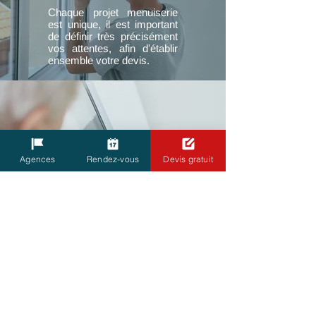
Chaque projet menuiserie
est unique, il est important
de définir très précisément
vos attentes, afin d'établir
ensemble votre devis.
PRISE DE COTE
& COMMANDE
Agences
Rendez-vous
Devis gratuit
Un de nos professionnels
du métrage vient chez vous
pour prendre les côtes
précises. Ces mesures
déterminent votre
commande et la fabrication
sur mesure de vos
menuiseries.