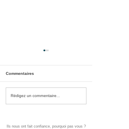
Commentaires
Pose de Volets Battants
Pose d'une Por
Rédigez un commentaire...
Bois
d'entrée
Ils nous ont fait confiance, pourquoi pas vous ?