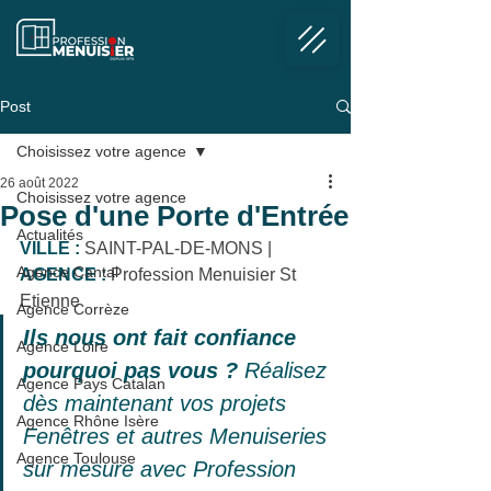
Post
Choisissez votre agence
26 août 2022
Choisissez votre agence
Pose d'une Porte d'Entrée
Actualités
VILLE :
 SAINT-PAL-DE-MONS | 
Agence Cantal
AGENCE :
 Profession Menuisier St 
Etienne
Agence Corrèze
Ils nous ont fait confiance 
Agence Loire
pourquoi pas vous ? 
Réalisez 
Agence Pays Catalan
dès maintenant vos projets 
Agence Rhône Isère
Fenêtres et autres Menuiseries 
Agence Toulouse
sur mesure avec Profession 