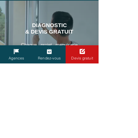
DIAGNOSTIC
& DEVIS GRATUIT
Chaque projet menuiserie
est unique, il est important
de définir très précisément
Agences
Rendez-vous
Devis gratuit
vos attentes, afin d'établir
ensemble votre devis.
PRISE DE COTE
& COMMANDE
Un de nos professionnels
du métrage vient chez vous
pour prendre les côtes
précises. Ces mesures