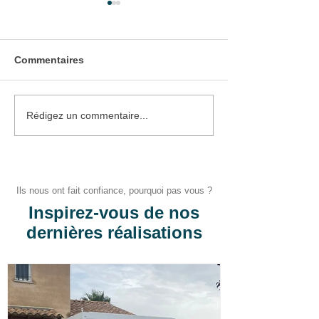
Commentaires
Pose d'une Porte
Pose d'une Por
Rédigez un commentaire...
d'Entrée
Garage
Ils nous ont fait confiance, pourquoi pas vous ?
Inspirez-vous de nos
dernières réalisations