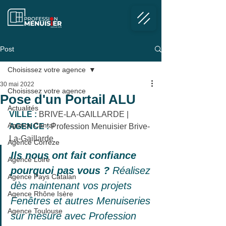
Post
Choisissez votre agence
30 mai 2022
Choisissez votre agence
Pose d'un Portail ALU
Actualités
VILLE :
 BRIVE-LA-GAILLARDE | 
Agence Cantal
AGENCE :
 Profession Menuisier Brive-
La-Gaillarde
Agence Corrèze
Ils nous ont fait confiance 
Agence Loire
pourquoi pas vous ? 
Réalisez 
Agence Pays Catalan
dès maintenant vos projets 
Agence Rhône Isère
Fenêtres et autres Menuiseries 
Agence Toulouse
sur mesure avec Profession 