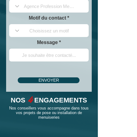
Motif du contact
Message
ENVOYER
4
NOS
ENGAGEMENTS
Nos conseillers vous accompagne dans tous
vos projets de pose ou installation de
menuiseries