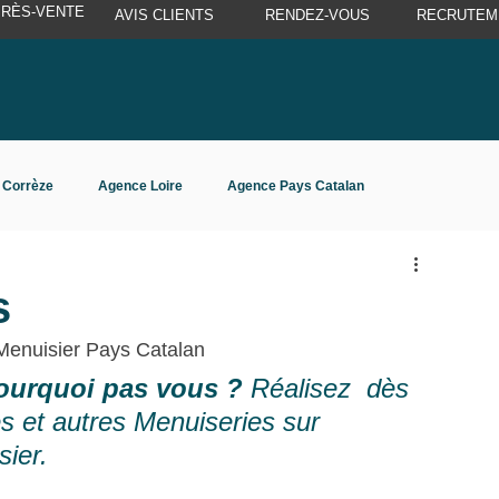
PRÈS-VENTE
AVIS CLIENTS
RENDEZ-VOUS
RECRUTEM
 Corrèze
Agence Loire
Agence Pays Catalan
s
Menuisier Pays Catalan
pourquoi pas vous ? 
Réalisez  dès 
s et autres Menuiseries sur 
ier.