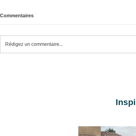
Commentaires
Rédigez un commentaire...
Pose d'une pergola
Pose d'un p
bioclimatique
portillon
Insp