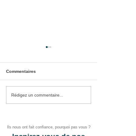
Commentaires
Pose d'un portail et d'un
Pose d'un stor
Rédigez un commentaire...
portillon
manuel
Ils nous ont fait confiance, pourquoi pas vous ?