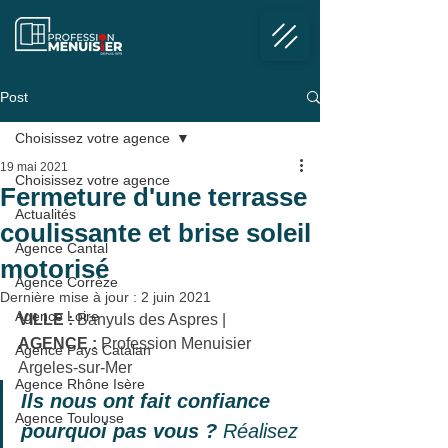
Post
Choisissez votre agence
19 mai 2021
Choisissez votre agence
Fermeture d'une terrasse
Actualités
coulissante et brise soleil
Agence Cantal
motorisé
Agence Corrèze
Dernière mise à jour :
2 juin 2021
Agence Loire
VILLE :
 Banyuls des Aspres
 | 
AGENCE :
 Profession Menuisier 
Agence Pays Catalan
Argeles-sur-Mer
Agence Rhône Isère
Ils nous ont fait confiance 
Agence Toulouse
pourquoi pas vous ?
 Réalisez 