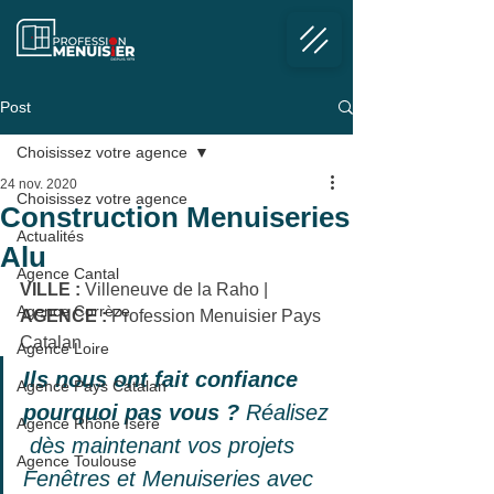
Post
Choisissez votre agence
24 nov. 2020
Choisissez votre agence
Construction Menuiseries
Actualités
Alu
Agence Cantal
VILLE :
 Villeneuve de la Raho
 | 
Agence Corrèze
AGENCE :
 Profession Menuisier Pays 
Catalan
Agence Loire
Ils nous ont fait confiance 
Agence Pays Catalan
pourquoi pas vous ?
 Réalisez 
Agence Rhône Isère
 dès maintenant vos projets 
Agence Toulouse
Fenêtres et Menuiseries avec 