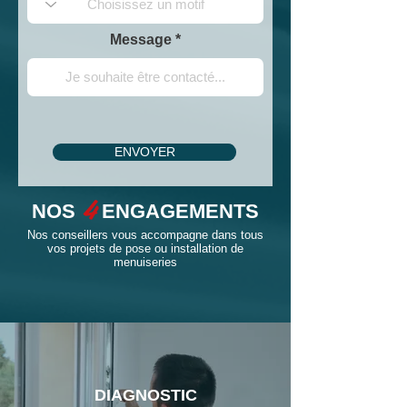
Message
ENVOYER
4
NOS
ENGAGEMENTS
Nos conseillers vous accompagne dans tous
vos projets de pose ou installation de
menuiseries
DIAGNOSTIC