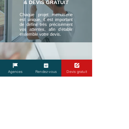
& DEVIS GRATUIT
Chaque projet menuiserie
est unique, il est important
de définir très précisément
vos attentes, afin d'établir
ensemble votre devis.
PRISE DE COTE
& COMMANDE
Agences
Rendez-vous
Devis gratuit
Un de nos professionnels
du métrage vient chez vous
pour prendre les côtes
précises. Ces mesures
déterminent votre
commande et la fabrication
sur mesure de vos
menuiseries.