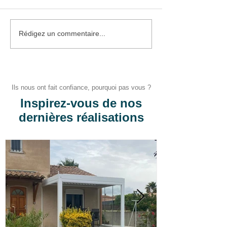
Pose d'un portail et d'un
Pose d'un stor
Rédigez un commentaire...
portillon
manuel
Ils nous ont fait confiance, pourquoi pas vous ?
Inspirez-vous de nos
dernières réalisations